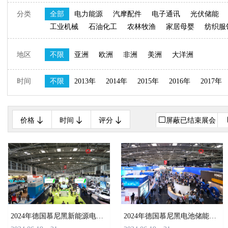
分类
全部
电力能源
汽摩配件
电子通讯
光伏储能
工业机械
石油化工
农林牧渔
家居母婴
纺织服
印刷包装
教育设计
绿色环保
乐器音响
古玩字
地区
不限
亚洲
欧洲
非洲
美洲
大洋洲
时间
不限
2013年
2014年
2015年
2016年
2017年
价格
时间
评分
屏蔽已结束展会
2024年德国慕尼黑新能源电动车及充电桩展Power2Drive Europe 2024
2024年德国慕尼黑电池储能展览会EES Europe 2024