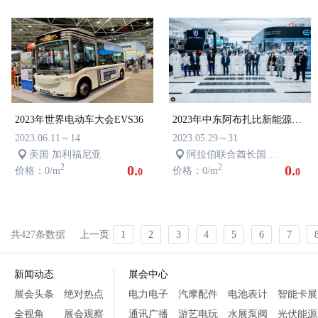
2023年世界电动车大会EVS36
2023年中东阿布扎比新能源电动车展EVIS 2023
2023.06.11～14
2023.05.29～31
美国 加利福尼亚
阿拉伯联合酋长国 阿布扎比
2
0.
2
0.
价格：0/m
价格：0/m
0
0
共427条数据
上一页
1
2
3
4
5
6
7
新闻动态
展会中心
展会头条
绝对热点
电力电子
汽摩配件
电池表计
智能卡展
全视角
展会观察
通讯广播
游艺电玩
水展泵阀
光伏能源